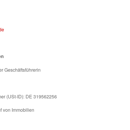
de
en
er Geschäftsführerin
mer (USt-ID): DE 319562256
f von Immobilien