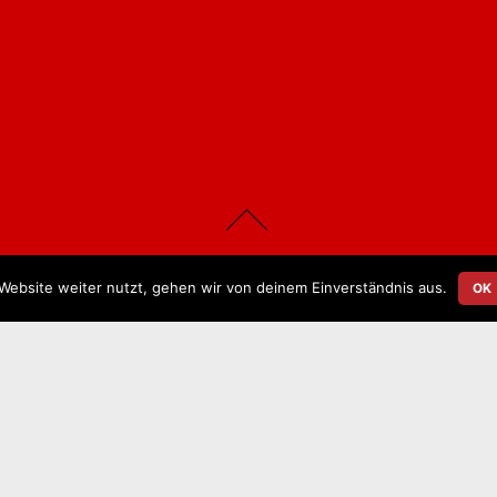
©
Bauen in Treuenbrietzen
2026
Town & Country Franchise Partnerinnen Kohl & Berger
Website weiter nutzt, gehen wir von deinem Einverständnis aus.
OK