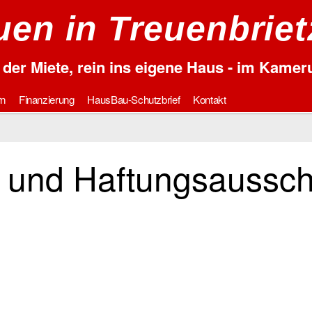
en in Treuenbrie
der Miete, rein ins eigene Haus - im Kame
rn
Finanzierung
HausBau-Schutzbrief
Kontakt
 und Haftungsaussch