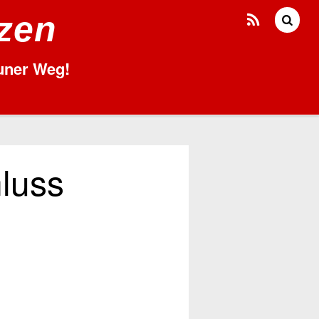
tzen
runer Weg!
luss