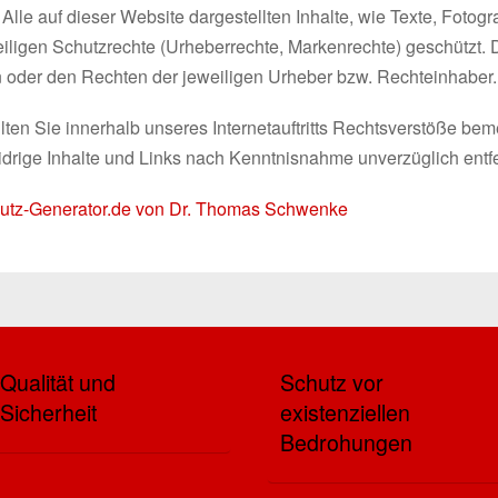
lle auf dieser Website dargestellten Inhalte, wie Texte, Fotogr
iligen Schutzrechte (Urheberrechte, Markenrechte) geschützt. 
 oder den Rechten der jeweiligen Urheber bzw. Rechteinhaber.
ten Sie innerhalb unseres Internetauftritts Rechtsverstöße beme
drige Inhalte und Links nach Kenntnisnahme unverzüglich entf
chutz-Generator.de von Dr. Thomas Schwenke
Qualität und
Schutz vor
Sicherheit
existenziellen
Bedrohungen