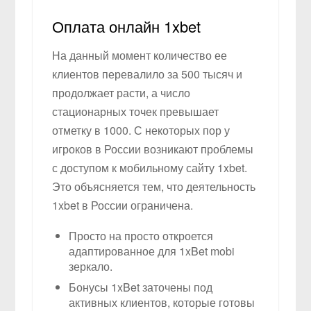
Оплата онлайн 1xbet
На данный момент количество ее
клиентов перевалило за 500 тысяч и
продолжает расти, а число
стационарных точек превышает
отметку в 1000. С некоторых пор у
игроков в России возникают проблемы
с доступом к мобильному сайту 1xbet.
Это объясняется тем, что деятельность
1xbet в России ограничена.
Просто на просто откроется
адаптированное для 1xBet mobi
зеркало.
Бонусы 1xBet заточены под
активных клиентов, которые готовы