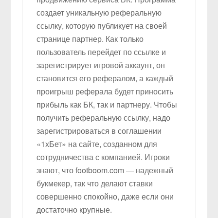
создает уникальную реферальную
ссылку, которую публикует на своей
странице партнер. Как только
пользователь перейдет по ссылке и
зарегистрирует игровой аккаунт, он
становится его рефералом, а каждый
проигрыш реферала будет приносить
прибыль как БК, так и партнеру. Чтобы
получить реферальную ссылку, надо
зарегистрироваться в соглашении
«1хБет» на сайте, созданном для
сотрудничества с компанией. Игроки
знают, что footboom.com — надежный
букмекер, так что делают ставки
совершенно спокойно, даже если они
достаточно крупные.