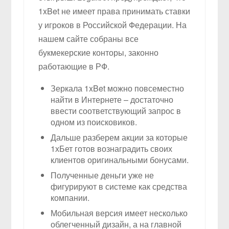
1xBet не имеет права принимать ставки
у игроков в Российской Федерации. На
нашем сайте собраны все
букмекерские конторы, законно
работающие в РФ.
Зеркала 1xBet можно повсеместно
найти в Интернете – достаточно
ввести соответствующий запрос в
одном из поисковиков.
Дальше разберем акции за которые
1хБет готов вознаградить своих
клиентов оригинальными бонусами.
Полученные деньги уже не
фигурируют в системе как средства
компании.
Мобильная версия имеет несколько
облегченный дизайн, а на главной