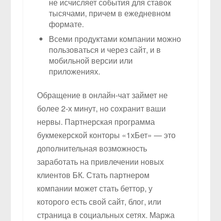
не исчисляет события для ставок
тысячами, причем в ежедневном
формате.
Всеми продуктами компании можно
пользоваться и через сайт, и в
мобильной версии или
приложениях.
Обращение в онлайн-чат займет не
более 2-х минут, но сохранит ваши
нервы. Партнерская программа
букмекерской конторы «1хБет» — это
дополнительная возможность
заработать на привлечении новых
клиентов БК. Стать партнером
компании может стать беттор, у
которого есть свой сайт, блог, или
страница в социальных сетях. Маржа