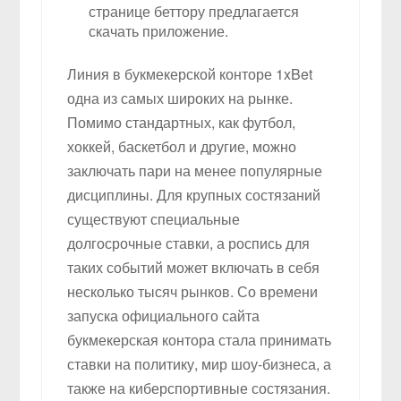
странице беттору предлагается
скачать приложение.
Линия в букмекерской конторе 1xBet
одна из самых широких на рынке.
Помимо стандартных, как футбол,
хоккей, баскетбол и другие, можно
заключать пари на менее популярные
дисциплины. Для крупных состязаний
существуют специальные
долгосрочные ставки, а роспись для
таких событий может включать в себя
несколько тысяч рынков. Со времени
запуска официального сайта
букмекерская контора стала принимать
ставки на политику, мир шоу-бизнеса, а
также на киберспортивные состязания.