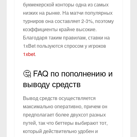
букмекерской конторы одна из самых
низких на рынке. На матчи популярных
турниров она составляет 2-3%, поэтому
коэффициенты крайне высокие.
Благодаря таким правилам, ставки на
1xBet пользуются спросом у игроков
1xbet
.
🤔 FAQ по пополнению и
выводу средств
Вывод средств осуществляется
максимально оперативно, причем он
предполагает более двухсот разных
путей, так что беттеры выбирают тот,
который действительно удобен и