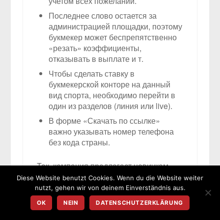
учетом всех пожеланий.
Последнее слово остается за
администрацией площадки, поэтому
букмекер может беспрепятственно
«резать» коэффициенты,
отказывать в выплате и т.
Чтобы сделать ставку в
букмекерской конторе на данный
вид спорта, необходимо перейти в
один из разделов (линия или live).
В форме «Скачать по ссылке»
важно указывать номер телефона
без кода страны.
Так, компания предлагает новичкам
при внесении первого депозита бонус,
Diese Website benutzt Cookies. Wenn du die Website weiter
nutzt, gehen wir von deinem Einverständnis aus.
который может достигать 5000 рублей
OK
NEIN
DATENSCHUTZERKLÄRUNG
(размер зависит от внесенной суммы).
1xbet букмекерская контора старается