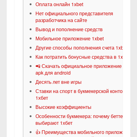
Оплата онлайн 1xbet
Нет официального представителя
разработчика на сайте
Вывод и пополнение средств
Мобильное приложение 1xbet
Другие способы пополнения счета 1xbet
Как потратить бонусные средства в 1xbet
📲 Скачать официальное приложение 1xbet
apk для android
Десять лет вне игры
Ставки на спорт в букмекерской конторе
1хбет
Высокие коэффициенты
Особенности букмекера: почему беттеры
выбирают 1хбет
👍 Преимущества мобильного приложения