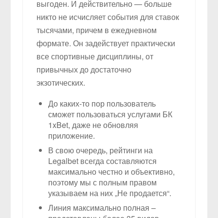
выгоден. И действительно — больше
никто не исчисляет события для ставок
тысячами, причем в ежедневном
формате. Он задействует практически
все спортивные дисциплины, от
привычных до достаточно
экзотических.
До каких-то пор пользователь
сможет пользоваться услугами БК
1xBet, даже не обновляя
приложение.
В свою очередь, рейтинги на
Legalbet всегда составляются
максимально честно и объективно,
поэтому мы с полным правом
указываем на них „Не продается“.
Линия максимально полная –