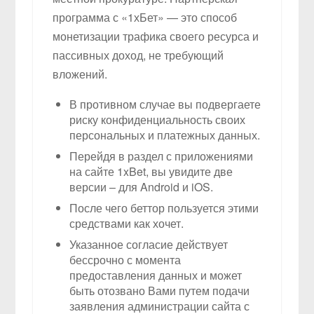
программа с «1хБет» — это способ
монетизации трафика своего ресурса и
пассивных доход, не требующий
вложений.
В противном случае вы подвергаете
риску конфиденциальность своих
персональных и платежных данных.
Перейдя в раздел с приложениями
на сайте 1xBet, вы увидите две
версии – для Android и iOS.
После чего беттор пользуется этими
средствами как хочет.
Указанное согласие действует
бессрочно с момента
предоставления данных и может
быть отозвано Вами путем подачи
заявления администрации сайта с