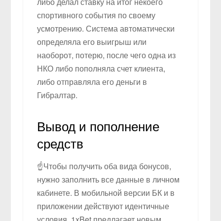
либо делал ставку на итог некоего
спортивного события по своему
усмотрению. Система автоматически
определяла его выигрыш или
наоборот, потерю, после чего одна из
НКО либо пополняла счет клиента,
либо отправляла его деньги в
Гибралтар.
Вывод и пополнение
средств
☝Чтобы получить оба вида бонусов,
нужно заполнить все данные в личном
кабинете. В мобильной версии БК и в
приложении действуют идентичные
условия. 1xBet предлагает новым