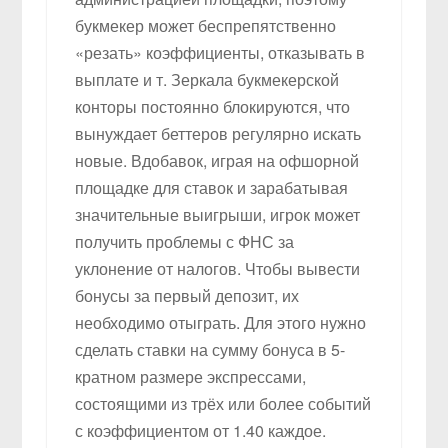
букмекер может беспрепятственно
«резать» коэффициенты, отказывать в
выплате и т. Зеркала букмекерской
конторы постоянно блокируются, что
вынуждает беттеров регулярно искать
новые. Вдобавок, играя на офшорной
площадке для ставок и зарабатывая
значительные выигрыши, игрок может
получить проблемы с ФНС за
уклонение от налогов. Чтобы вывести
бонусы за первый депозит, их
необходимо отыграть. Для этого нужно
сделать ставки на сумму бонуса в 5-
кратном размере экспрессами,
состоящими из трёх или более событий
с коэффициентом от 1.40 каждое.