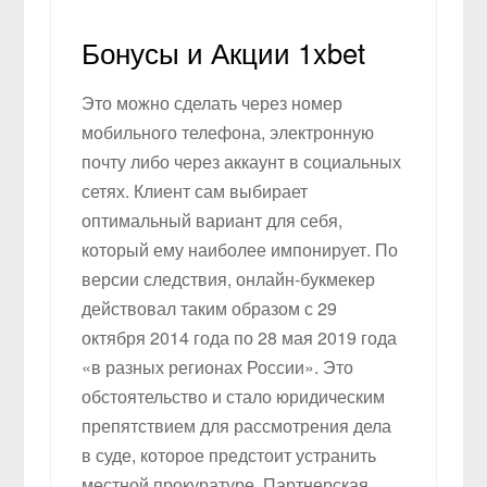
Бонусы и Акции 1xbet
Это можно сделать через номер
мобильного телефона, электронную
почту либо через аккаунт в социальных
сетях. Клиент сам выбирает
оптимальный вариант для себя,
который ему наиболее импонирует. По
версии следствия, онлайн-букмекер
действовал таким образом с 29
октября 2014 года по 28 мая 2019 года
«в разных регионах России». Это
обстоятельство и стало юридическим
препятствием для рассмотрения дела
в суде, которое предстоит устранить
местной прокуратуре. Партнерская