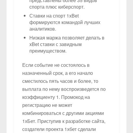
представлены более 35 видов
спорта плюс киберспорт.
Ставки на спорт 1xBet
формируются командой лучших
аналитиков.
Низкая маржа позволяет делать в
xBet ставки с завидным
преимуществом.
Если событие не состоялось в
назначенный срок, а его начало
сместилось пять часов и более, то
выплата по нему воспроизведется по
коэффициенту 1. Промокод на
регистрацию не может
комбинироваться с другими акциями
1хБет. Приступив к разработке сайта,
создатели проекта 1хбет сделали