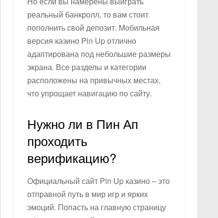
Но если вы намерены выиграть
реальный банкролл, то вам стоит
пополнить свой депозит. Мобильная
версия казино Pin Up отлично
адаптирована под небольшие размеры
экрана. Все разделы и категории
расположены на привычных местах,
что упрощает навигацию по сайту.
Нужно ли в Пин Ап
проходить
верификацию?
Официальный сайт Pin Up казино – это
отправной путь в мир игр и ярких
эмоций. Попасть на главную страницу