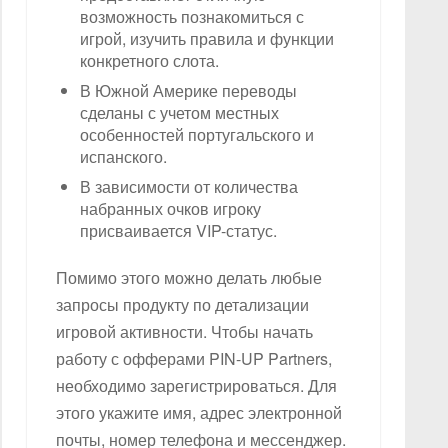
возможность познакомиться с
игрой, изучить правила и функции
конкретного слота.
В Южной Америке переводы
сделаны с учетом местных
особенностей португальского и
испанского.
В зависимости от количества
набранных очков игроку
присваивается VIP-статус.
Помимо этого можно делать любые
запросы продукту по детализации
игровой активности. Чтобы начать
работу с офферами PIN-UP Partners,
необходимо зарегистрироваться. Для
этого укажите имя, адрес электронной
почты, номер телефона и мессенджер.