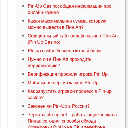
Pin-Up Casino: общая информация про
онлайн-казино
Какая максимальная сумма, которую
можно вывести в Пин Ап?
Официальный сайт онлайн казино Пин Ап
(Pin Up Casino)
Pin up casino бездепозитный бонус
Нужно ли в Пин Ап проходить
верификацию?
Верификация профиля игрока Pin Up
Мобильная версия казино Pin Up
Как запустить игровой процесс в Pin-up
casino?
Законен ли Pin-Up в России?
Зеркала pin-up.bet – работающие зеркала
Пинап сегодня, способы обхода
блокировки PinUp на ПК и телефоне