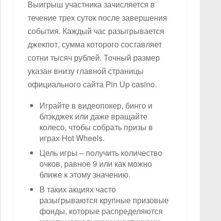
Выигрыш участника зачисляется в
течение трех суток после завершения
события. Каждый час разыгрывается
джекпот, сумма которого составляет
сотни тысяч рублей. Точный размер
указан внизу главной страницы
официального сайта Pin Up casino.
Играйте в видеопокер, бинго и
блэкджек или даже вращайте
колесо, чтобы собрать призы в
играх Hot Wheels.
Цель игры – получить количество
очков, равное 9 или как можно
ближе к этому значению.
В таких акциях часто
разыгрываются крупные призовые
фонды, которые распределяются