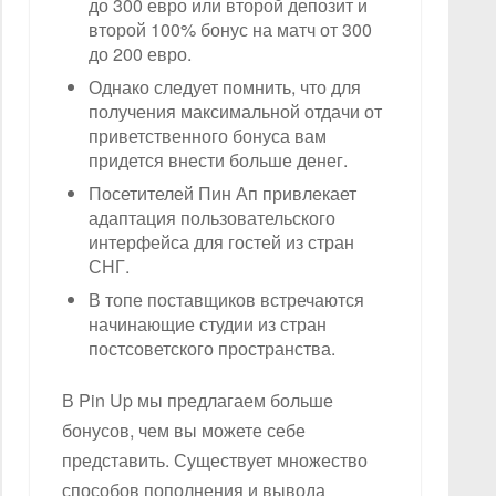
до 300 евро или второй депозит и
второй 100% бонус на матч от 300
до 200 евро.
Однако следует помнить, что для
получения максимальной отдачи от
приветственного бонуса вам
придется внести больше денег.
Посетителей Пин Ап привлекает
адаптация пользовательского
интерфейса для гостей из стран
СНГ.
В топе поставщиков встречаются
начинающие студии из стран
постсоветского пространства.
В Pin Up мы предлагаем больше
бонусов, чем вы можете себе
представить. Существует множество
способов пополнения и вывода