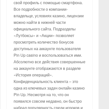
свой профиль с помощью смартфона.
Все подробности о компании-
владельце, условиях казино, лицензии
можно найти в нижней части
официального сайта. Подразделы
«Лутбоксы» и «Акции» позволяет
просмотреть количество бонусов
доступных на аккаунте пользователя
Pin Up casino и воспользоваться ими.
Абсолютно все действия совершенные
на аккаунте отображаются в разделе
«История операций».
Конфиденциальность клиента – это
одна из ключевых задач онлайн казино
Pin Up. Несмотря на то, что он
появился совсем недавно, он быстро
набрал популярность среди игроков и