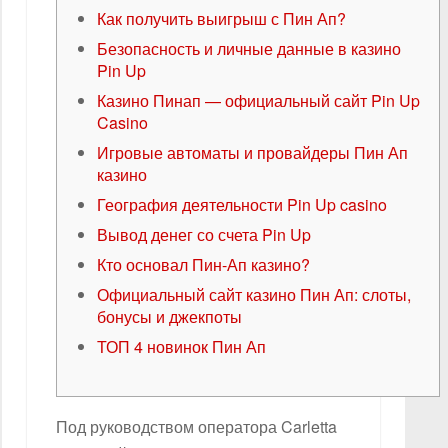
Как получить выигрыш с Пин Ап?
Безопасность и личные данные в казино
Pin Up
Казино Пинап — официальный сайт Pin Up
Casino
Игровые автоматы и провайдеры Пин Ап
казино
География деятельности Pin Up casino
Вывод денег со счета Pin Up
Кто основал Пин-Ап казино?
Официальный сайт казино Пин Ап: слоты,
бонусы и джекпоты
ТОП 4 новинок Пин Ап
Под руководством оператора Carletta