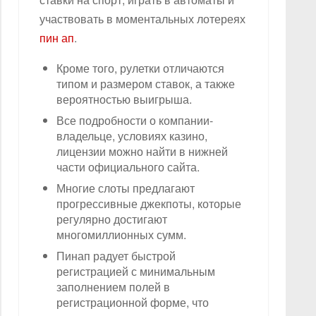
участвовать в моментальных лотереях
пин ап
.
Кроме того, рулетки отличаются
типом и размером ставок, а также
вероятностью выигрыша.
Все подробности о компании-
владельце, условиях казино,
лицензии можно найти в нижней
части официального сайта.
Многие слоты предлагают
прогрессивные джекпоты, которые
регулярно достигают
многомиллионных сумм.
Пинап радует быстрой
регистрацией с минимальным
заполнением полей в
регистрационной форме, что