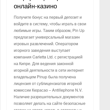
онлайн-казино
Получите бонус на первый депозит и
войдите в систему, чтобы играть в свои
любимые игры. Таким образом, Pin Up
предлагает универсальный магазин
игровых развлечений. Оператором
игорного заведения выступает
компания Carletta Ltd. с регистрацией
на Кипре. Для ведения законной
игорной деятельности в сети интернет
владельцем Pinup была получена
лицензия от сублицензиатов игорной
комиссии Кюрасао – Antillephone N.V.
Наличие разрешительных документов
позволяет делать на сайте безопасные
ставки на спорт, играть в автоматы и