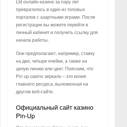
Ltd онлайн-казино за пару лет
превратилось в один из топовых
порталов с азартными играми. После
регистрации вы можете перейти в
личный кабинет и получить ссылку для
начала работы.
Они предполагают, например, ставку
на две, четыре ячейки, а также на
целую линию или цвет. Поясним, что
Pin up casino зеркало – это копия
главного ресурса, выложенная на
другом веб-сайте.
Официальный сайт казино
Pin-Up