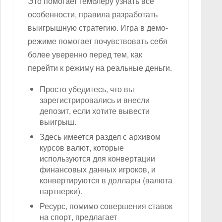
Это помогает гемблеру узнать все
особенности, правила разработать
выигрышную стратегию. Игра в демо-
режиме помогает почувствовать себя
более уверенно перед тем, как
перейти к режиму на реальные деньги.
Просто убедитесь, что вы
зарегистрировались и внесли
депозит, если хотите вывести
выигрыш.
Здесь имеется раздел с архивом
курсов валют, которые
используются для конвертации
финансовых данных игроков, и
конвертируются в доллары (валюта
партнерки).
Ресурс, помимо совершения ставок
на спорт, предлагает