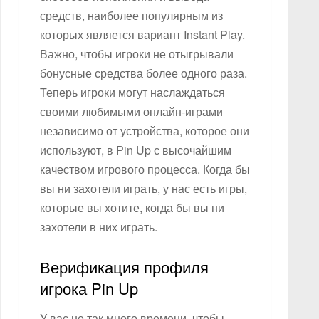
средств, наиболее популярным из
которых является вариант Instant Play.
Важно, чтобы игроки не отыгрывали
бонусные средства более одного раза.
Теперь игроки могут наслаждаться
своими любимыми онлайн-играми
независимо от устройства, которое они
используют, в Pin Up с высочайшим
качеством игрового процесса. Когда бы
вы ни захотели играть, у нас есть игры,
которые вы хотите, когда бы вы ни
захотели в них играть.
Верификация профиля
игрока Pin Up
У вас не так много времени, чтобы