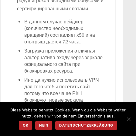
радуя игроков выгодными бонусами и
сертифицированными слотами.
В данном случае вейджер
(количество необходимых
вращений) составляет х50 и на
отыгрыш дается 72 часа.
Загрузка приложения отличная
альтернатива входу через зеркало
официального сайта при
блокировках ресурса.
Иногда нужно использовать VPN
для того чтобы посетить сайт,
потому что все чаще РКН
блокируют новые зеркала
официального сайта.
Diese Website benutzt Cookies. Wenn du die Website weiter
Ознакомьтесь с нашим
nutzt, gehen wir von deinem Einverständnis aus.
бездепозитным приветственным
OK
NEIN
DATENSCHUTZERKLÄRUNG
бонусом казино, прежде чем стать
одним из наших постоянных